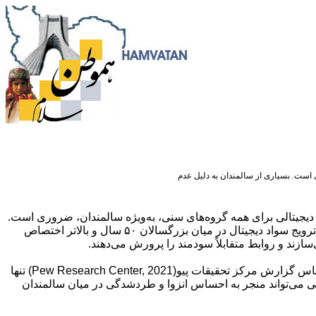
ی است. بسیاری از سالمندان به دلیل عدم
ی دیجیتالی برای همه گروه‌های سنی، به‌ویژه سالمندان، ضروری است.
بسیاری از سالمندان به دلیل عدم آشنایی با فناوری‌های نوین، از منابع اطلاعاتی و ارتباطات مدرن فاصله گرفته‌اند. ابتکارات آموزشی که به ترویج سواد دیجیتال در میان بزرگسالان ۵۰ سال و بالاتر اختصاص
سازند و روابط متقابلاً سودمند را پرورش می‌دهند.
🔹با پیشرفت فناوری، بسیاری از سالمندان با موانعی مواجه هستند که مانع از مشارکت کامل آن‌ها در ابزارها و منابع دیجیتال می‌شود.بر اساس گزارش مرکز تحقیقات پیو(Pew Research Center, 2021) تنها
لی که این رقم در میان جوانان به ۹۰ درصد می‌رسد. این شکاف دیجیتالی می‌تواند منجر به احساس انزوا و طردشدگی در میان سالمندان