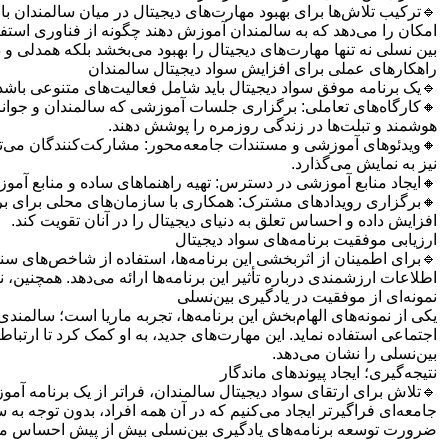
🔹ترکیب تلاش‌ها برای بهبود مهارت‌های دیجیتال در میان سالمندان با
امکان را می‌دهد که به سالمندان آموزش دهند چگونه از فناوری استف
بین نسلی نه تنها مهارت‌های دیجیتال را بهبود می‌بخشد بلکه همدلی و درک متقاب
راهکارهای عملی برای افزایش سواد دیجیتال سالمندان
🔹یک برنامه موفق سواد دیجیتال باید شامل فعالیت‌های متنوعی باشد 
🔸کارگاه‌های تعاملی: برگزاری جلسات آموزشی که سالمندان و جوانان را
هوشمند و تبلت‌ها در زندگی روزمره را پوشش دهند.
🔸ویدئوهای آموزشی و مستندات جامعه‌محور: مشارکت‌کنندگان می‌توانند 
نیز به نمایش می‌گذارد.
🔸ایجاد منابع آموزشی در دسترس: تهیه راهنماهای ساده و منابع آموزش
🔸برگزاری رویدادهای مشترک: همکاری با سازمان‌های محلی برای برگزار
افزایش داده و احساس تعلق به دنیای دیجیتال را در آنان تقویت کند.
ارزیابی موفقیت برنامه‌های سواد دیجیتال
🔹برای اطمینان از اثربخشی این برنامه‌ها، استفاده از شاخص‌های 
اطلاعات ارزشمندی درباره تأثیر این برنامه‌ها ارائه می‌دهد. همچنی
نمونه‌ای از موفقیت در یادگیری بین‌نسلی
یکی از نمونه‌های الهام‌بخش این برنامه‌ها، تجربه ماریا است؛ سالمن
اجتماعی استفاده نماید. این مهارت‌های جدید، به او کمک کرد تا ارتباط
بین‌نسلی را نشان می‌دهد.
نتیجه‌گیری؛ ایجاد پیوندهای ماندگار
🔹تلاش برای ارتقای سواد دیجیتال سالمندان، فراتر از یک برنامه آمو
جامعه‌ای فراگیرتر ایجاد می‌کنیم که در آن همه افراد، بدون توجه به س
ضرورت توسعه برنامه‌های یادگیری بین‌نسلی بیش از پیش احساس م