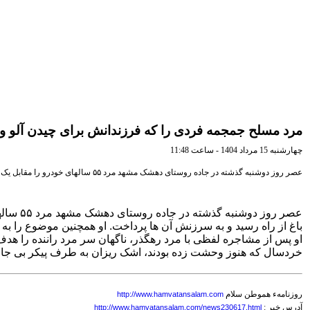
مرد مسلح جمجمه فردی را که فرزندانش برای چیدن آلو وار
چهارشنبه 15 مرداد 1404 - ساعت 11:48
عصر روز دوشنبه گذشته در جاده روستای دهشک مشهد مرد ۵۵ ساله‎ای خودرو را مقابل یک باغ متوقف کرد
او پس از مشاجره لفظی با مرد رهگذر، ناگهان سر مرد راننده را هدف
خردسال که هنوز وحشت زده بودند، اشک ریزان به طرف پیکر بی جان 
روزنامهء هموطن سلام
http://www.hamvatansalam.com
آدرس خبر :
http://www.hamvatansalam.com/news230617.html