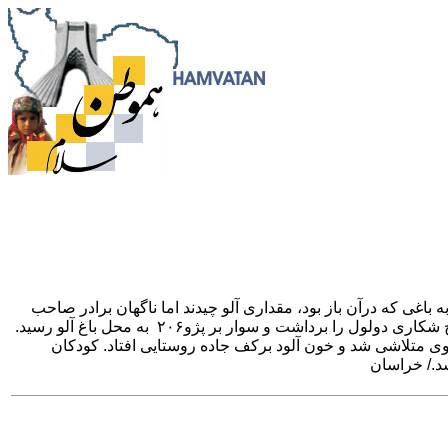
و کودک و همسر وی با ورود به باغی که درآن باز بود، مقداری آلو چیدند اما ناگهان برادر صاحب
باغ از راه رسید و به سرزنش آن ها پرداخت. او همچنین موضوع را به صاحب باغ اطلاع داد که دقایقی بعد «مصطفی –ب» (صاحب باغ) سلاح شکاری دولول را برداشت و سوار بر پژو۲۰۶ به محل باغ آلو رسید.
وی متلاشی شد و خون آلود برکف جاده روستایی افتاد. کودکان
د./ خراسان