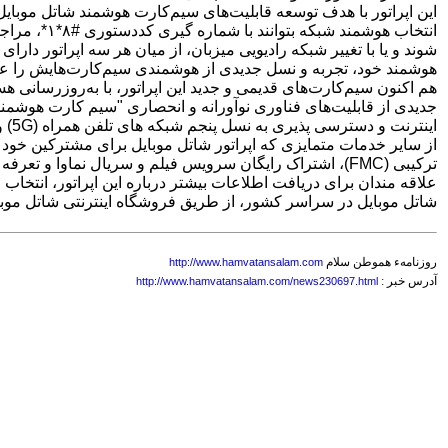
این اپراتور با هدف توسعه قابلیت‌های سیم‌کارت هوشمند شاتل موبایل
انتخاب هوش
شوند و یا با تغییر شبکه رادیویی میزبان، از میان هر سه اپراتور د
هوشمند خود، تجربه و نسل جدیدی از هوشمندی سیم‌کارت‌هایش را عرضه کرده 
هم اکنون سیم‌کارت‌های قدیمی و جدید این اپراتور، با به‌روزرسانی
جدیدی از قابلیت‌های فناوری نوآورانه و انحصاری "سیم کارت هوشمند ش
اینترنت و دسترسی پذیری به نسل پنجم شبکه های تلفن همراه (5G) و بهبود چشمگیر در عملکرد و تجربه مشترکین سیم‌کارت‌های هوشمند شاتل موبایل ایجاد کرده است.
از سایر خدمات متمایزی که اپراتور شاتل موبایل برای مشترکین خود فرا
ترکیبی (FMC)، اشتراک رایگان سرویس فیلم و سریال نماوا و تعرفه ویژه مصرف آزاد اشاره کرد.
شاتل موبایل در سراسر کشور، از طریق فروشگاه اینترنتی شاتل موبایل و یا تماس با شمار
روزنامهء هموطن سلام
http://www.hamvatansalam.com
آدرس خبر :
http://www.hamvatansalam.com/news230697.html