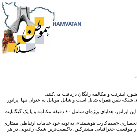
.
ر، اینترنت و مکالمه رایگان دریافت می‌کنند.
م شهریور ماه ۱۴۰۴، مصادف با هشتمین سالروز تجاری‌سازی شبکه تلفن همراه شاتل است و شاتل موبایل به عنوان تنها اپراتور
بر اساس این گزارش، همزمان با فرارسیدن هشتمین سالروز راه اندازی تجاری شبکه تلفن همراه شاتل موبایل و به پاس همراهی مشترکین این اپراتور، هدایای ویژه‌ای شامل ۶۰ دقیقه مکالمه و یا یک گیگابایت
و انحصاری «سیم‌کارت هوشمند»، به نوبه خود خدمات ارتباطی ممتازی
د در موقعیت جغرافیایی مشترکین، باکیفیت‌ترین شبکه رادیویی در هر