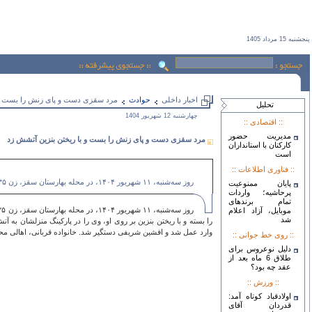
پنجشنبه 15 مرداد 1405
اخبار داخلی
حوادث
مرد سقزی دست و پای زنش را بست و ب
تحليل
چهارشنبه 12 شهريور 1404
:: اقتصادی ::
مدیریت حضور
مرد سقزی دست و پای زنش را بست و با ریختن بنزین آتشش زد
کارکنان با استانداران
است
:: فناوری اطلاعات ::
روز سه‌شنبه، ۱۱ شهریور ۱۴۰۴، در محله بهارستان سقز، زن ۳۵ ساله‌ای به نام ثریا علیمحمدی توسط همسر ۴۰ ساله‌اش، افشین شریفی، مورد حمله قرار گرفت
پایان ممنوعیت
پرحاشیه؛ واردات
تمام برندهای
موبایل، آزاد اعلام
شد
را بسته و با ریختن بنزین بر روی او، وی را در پارکینگ منزلشان ب
وارد عمل شد و افشین شریفی دستگیر شد. خانواده قربانی، اهالی محل
:: روی خط جوانی ::
دلیل نوعروس برای
طلاق 6 ماه بعد از
عقد چه بود؟
:: ورزش ::
اولادقباد کوتاه آمد:
قدردان آقای