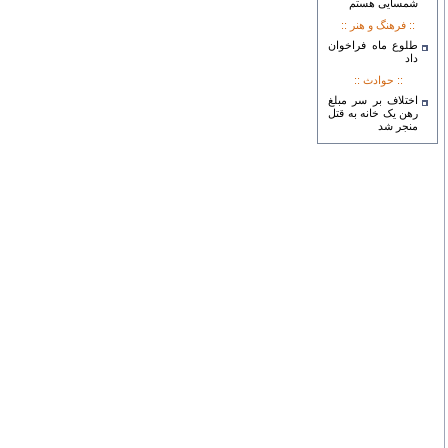
شمسایی هستم
:: فرهنگ و هنر ::
طلوع ماه فراخوان
داد
:: حوادث ::
اختلاف بر سر مبلغ
رهن یک خانه به قتل
منجر شد