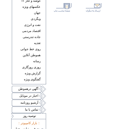
گوشه و کنار IT
عکسهای ويژه
جهان
وبگردی
نفت و انرژی
اقتصاد مردمی
جاده تندرستی
تغذيه
روی خط جوانی
هموطن آنلاين
رسانه
روزی روزگاری
گزارش ويژه
گفتگوی ويژه
آگهي درهموطن
اخبار در موبايل
آرشيو روزنامه
تماس با ما
توصيه روز
:: بازار کامپيوتر ::
معرفی تبلت چهار