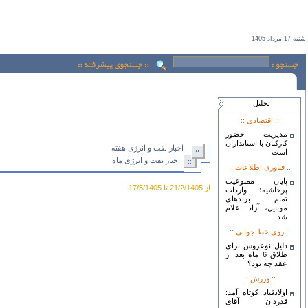
شنبه 17 مرداد 1405
تحليل
:: اقتصادی ::
مدیریت حضور
کارکنان با استانداران
اخبار نفت و انرژی هفته
است
اخبار نفت و انرژی ماه
:: فناوری اطلاعات ::
پایان ممنوعیت
از 21/2/1405 تا 17/5/1405
پرحاشیه؛ واردات
تمام برندهای
موبایل، آزاد اعلام
شد
:: روی خط جوانی ::
دلیل نوعروس برای
طلاق 6 ماه بعد از
عقد چه بود؟
:: ورزش ::
اولادقباد کوتاه آمد:
قدردان آقای