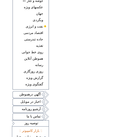
گوشه و کنار IT
عکسهای ويژه
جهان
وبگردی
نفت و انرژی
اقتصاد مردمی
جاده تندرستی
تغذيه
روی خط جوانی
هموطن آنلاين
رسانه
روزی روزگاری
گزارش ويژه
گفتگوی ويژه
آگهي درهموطن
اخبار در موبايل
آرشيو روزنامه
تماس با ما
توصيه روز
:: بازار کامپيوتر ::
معرفی تبلت چهار