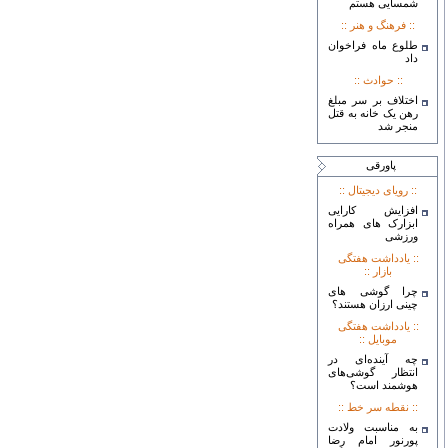
شمسایی هستم
:: فرهنگ و هنر ::
طلوع ماه فراخوان
داد
:: حوادث ::
اختلاف بر سر مبلغ
رهن یک خانه به قتل
منجر شد
پاورقی
:: رويای ديجيتال ::
افزایش کارایی
ابزارک های همراه
ورزشی
:: يادداشت هفتگی
بازار ::
چرا گوشی های
چینی ارزان هستند؟
:: يادداشت هفتگی
موبايل ::
چه آینده‌ای در
انتظار گوشی‌های
هوشمند است؟
:: نقطه سر خط ::
به مناسبت ولادت
پورنور امام رضا