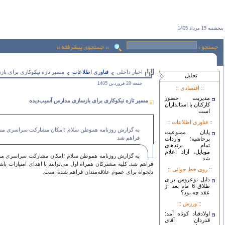
پنجشنبه 15 مرداد 1405
اخبار داخلی
فناوری اطلاعات
مسیر تازه نیکوکاری برای با
تحليل
جمعه 28 فروردين 1405
:: اقتصادی ::
مدیریت حضور
مسیر تازه نیکوکاری برای بازسازی مدارس آسیب‌دیده
کارکنان با استانداران
است
:: فناوری اطلاعات ::
پایان ممنوعیت
فراهم شد
پرحاشیه؛ واردات
تمام برندهای
موبایل، آزاد اعلام
شد
:: روی خط جوانی ::
دلخواه برای عموم علاقه‌مندان فراهم شده است.
دلیل نوعروس برای
طلاق 6 ماه بعد از
عقد چه بود؟
:: ورزش ::
اولادقباد کوتاه آمد:
قدردان آقای