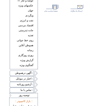
گوشه و کنار IT
عکسهای ويژه
جهان
وبگردی
نفت و انرژی
اقتصاد مردمی
جاده تندرستی
تغذيه
روی خط جوانی
هموطن آنلاين
رسانه
روزی روزگاری
گزارش ويژه
گفتگوی ويژه
آگهي درهموطن
اخبار در موبايل
آرشيو روزنامه
تماس با ما
توصيه روز
:: بازار کامپيوتر ::
معرفی تبلت چهار