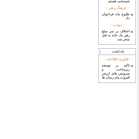
شمسایی هستم
:: فرهنگ و هنر ::
طلوع ماه فراخوان
داد
:: حوادث ::
اختلاف بر سر مبلغ
رهن یک خانه به قتل
منجر شد
يادداشت
:: فناوری اطلاعات ::
تاکید بر توسعه
زیرساخت و
سرویس های ارزش
افزوده پیام رسان ها