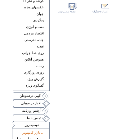
گوشه و کنار IT
عکسهای ويژه
جهان
وبگردی
نفت و انرژی
اقتصاد مردمی
جاده تندرستی
تغذيه
روی خط جوانی
هموطن آنلاين
رسانه
روزی روزگاری
گزارش ويژه
گفتگوی ويژه
آگهي درهموطن
اخبار در موبايل
آرشيو روزنامه
تماس با ما
توصيه روز
:: بازار کامپيوتر ::
معرفی تبلت چهار