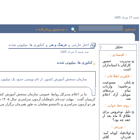
شنبه 17 مرداد 1405
اخبار خارجی
فرهنگ و هنر
کنکوری ها، میلیونی شدند
تحليل
سه شنبه 5 خرداد 1405
:: اقتصادی ::
مدیریت حضور
کنکوری ها، میلیونی شدند
کارکنان با استانداران
است
:: فناوری اطلاعات ::
سازمان سنجش آموزش کشور، از نام نویسی حدود یک میلیون داوطلب 
پایان ممنوعیت
پرحاشیه؛ واردات
تمام برندهای
موبایل، آزاد اعلام
شد
هر دو آزمون سراسری و داانشجو معلمان به طور همزمان برگزار می شود و زمان دقیق برگزاری این
:: روی خط جوانی ::
دلیل نوعروس برای
طلاق 6 ماه بعد از
عقد چه بود؟
:: ورزش ::
اولادقباد کوتاه آمد:
قدردان آقای