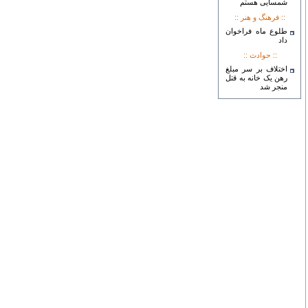
شمسایی هستم
:: فرهنگ و هنر ::
طلوع ماه فراخوان
داد
:: حوادث ::
اختلاف بر سر مبلغ
رهن یک خانه به قتل
منجر شد