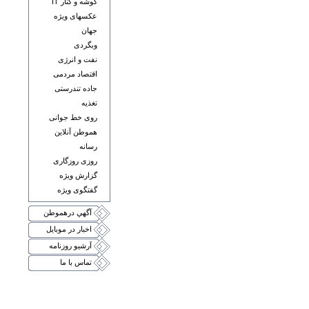
گوشه و کنار IT
عکسهای ويژه
جهان
وبگردی
نفت و انرژی
اقتصاد مردمی
جاده تندرستی
تغذيه
روی خط جوانی
هموطن آنلاين
رسانه
روزی روزگاری
گزارش ويژه
گفتگوی ويژه
آگهي درهموطن
اخبار در موبايل
آرشيو روزنامه
تماس با ما