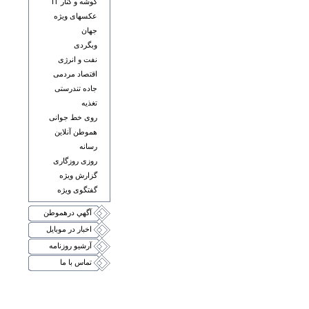
گوشه و کنار IT
عکسهای ويژه
جهان
وبگردی
نفت و انرژی
اقتصاد مردمی
جاده تندرستی
تغذيه
روی خط جوانی
هموطن آنلاين
رسانه
روزی روزگاری
گزارش ويژه
گفتگوی ويژه
آگهي درهموطن
اخبار در موبايل
آرشيو روزنامه
تماس با ما