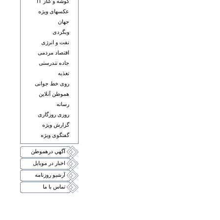
گوشه و کنار IT
عکسهای ويژه
جهان
وبگردی
نفت و انرژی
اقتصاد مردمی
جاده تندرستی
تغذيه
روی خط جوانی
هموطن آنلاين
رسانه
روزی روزگاری
گزارش ويژه
گفتگوی ويژه
آگهي درهموطن
اخبار در موبايل
آرشيو روزنامه
تماس با ما