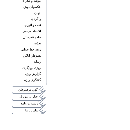
گوشه و کنار IT
عکسهای ويژه
جهان
وبگردی
نفت و انرژی
اقتصاد مردمی
جاده تندرستی
تغذيه
روی خط جوانی
هموطن آنلاين
رسانه
روزی روزگاری
گزارش ويژه
گفتگوی ويژه
آگهي درهموطن
اخبار در موبايل
آرشيو روزنامه
تماس با ما