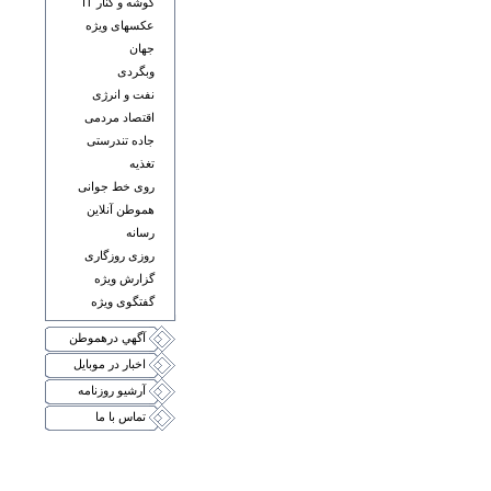
گوشه و کنار IT
عکسهای ويژه
جهان
وبگردی
نفت و انرژی
اقتصاد مردمی
جاده تندرستی
تغذيه
روی خط جوانی
هموطن آنلاين
رسانه
روزی روزگاری
گزارش ويژه
گفتگوی ويژه
آگهي درهموطن
اخبار در موبايل
آرشيو روزنامه
تماس با ما