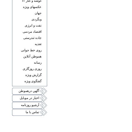
گوشه و کنار IT
عکسهای ويژه
جهان
وبگردی
نفت و انرژی
اقتصاد مردمی
جاده تندرستی
تغذيه
روی خط جوانی
هموطن آنلاين
رسانه
روزی روزگاری
گزارش ويژه
گفتگوی ويژه
آگهي درهموطن
اخبار در موبايل
آرشيو روزنامه
تماس با ما