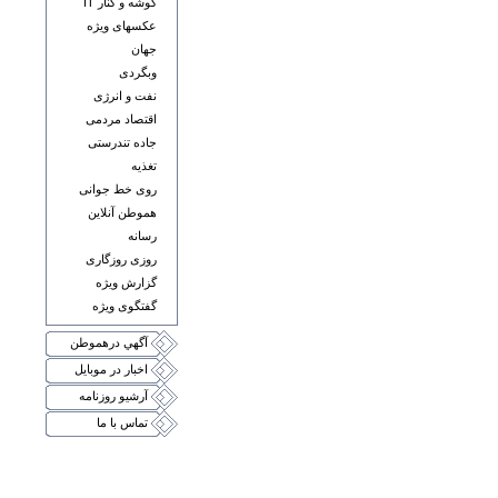
گوشه و کنار IT
عکسهای ويژه
جهان
وبگردی
نفت و انرژی
اقتصاد مردمی
جاده تندرستی
تغذيه
روی خط جوانی
هموطن آنلاين
رسانه
روزی روزگاری
گزارش ويژه
گفتگوی ويژه
آگهي درهموطن
اخبار در موبايل
آرشيو روزنامه
تماس با ما