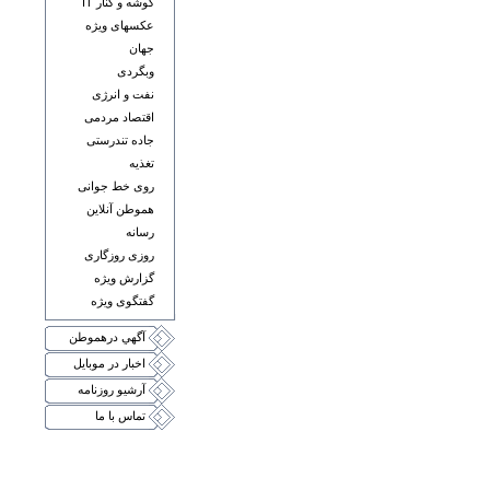
گوشه و کنار IT
عکسهای ويژه
جهان
وبگردی
نفت و انرژی
اقتصاد مردمی
جاده تندرستی
تغذيه
روی خط جوانی
هموطن آنلاين
رسانه
روزی روزگاری
گزارش ويژه
گفتگوی ويژه
آگهي درهموطن
اخبار در موبايل
آرشيو روزنامه
تماس با ما