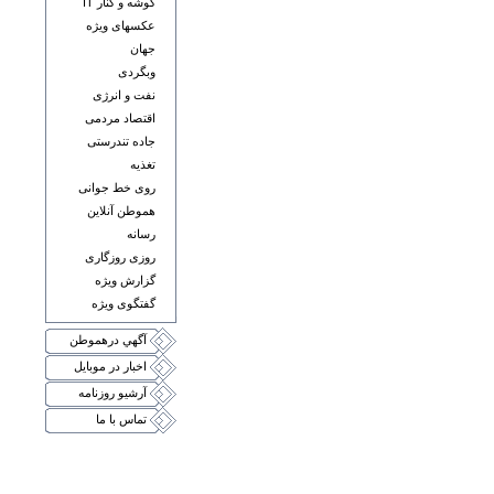
گوشه و کنار IT
عکسهای ويژه
جهان
وبگردی
نفت و انرژی
اقتصاد مردمی
جاده تندرستی
تغذيه
روی خط جوانی
هموطن آنلاين
رسانه
روزی روزگاری
گزارش ويژه
گفتگوی ويژه
آگهي درهموطن
اخبار در موبايل
آرشيو روزنامه
تماس با ما