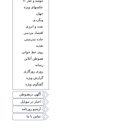
گوشه و کنار IT
عکسهای ويژه
جهان
وبگردی
نفت و انرژی
اقتصاد مردمی
جاده تندرستی
تغذيه
روی خط جوانی
هموطن آنلاين
رسانه
روزی روزگاری
گزارش ويژه
گفتگوی ويژه
آگهي درهموطن
اخبار در موبايل
آرشيو روزنامه
تماس با ما